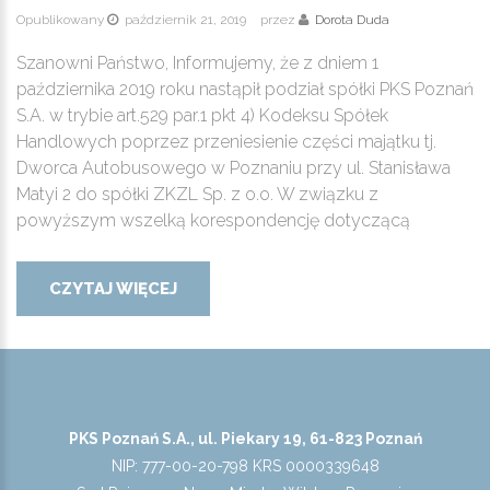
Opublikowany
październik 21, 2019
przez
Dorota Duda
Szanowni Państwo, Informujemy, że z dniem 1
października 2019 roku nastąpił podział spółki PKS Poznań
S.A. w trybie art.529 par.1 pkt 4) Kodeksu Spółek
Handlowych poprzez przeniesienie części majątku tj.
Dworca Autobusowego w Poznaniu przy ul. Stanisława
Matyi 2 do spółki ZKZL Sp. z o.o. W związku z
powyższym wszelką korespondencję dotyczącą
CZYTAJ WIĘCEJ
PKS Poznań S.A., ul. Piekary 19, 61-823 Poznań
NIP: 777-00-20-798 KRS 0000339648